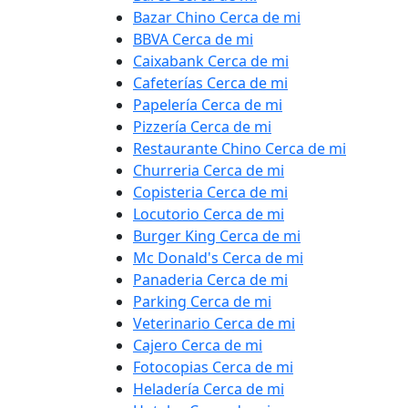
Bazar Chino Cerca de mi
BBVA Cerca de mi
Caixabank Cerca de mi
Cafeterías Cerca de mi
Papelería Cerca de mi
Pizzería Cerca de mi
Restaurante Chino Cerca de mi
Churreria Cerca de mi
Copisteria Cerca de mi
Locutorio Cerca de mi
Burger King Cerca de mi
Mc Donald's Cerca de mi
Panaderia Cerca de mi
Parking Cerca de mi
Veterinario Cerca de mi
Cajero Cerca de mi
Fotocopias Cerca de mi
Heladería Cerca de mi