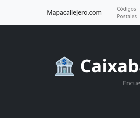
Códigos
Mapacallejero.com
Postales
🏦 Caixab
Encue