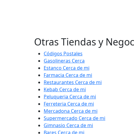
Otras Tiendas y Negoc
Códigos Postales
Gasolineras Cerca
Estanco Cerca de mi
Farmacia Cerca de mi
Restaurantes Cerca de mi
Kebab Cerca de mi
Peluqueria Cerca de mi
Ferreteria Cerca de mi
Mercadona Cerca de mi
Supermercado Cerca de mi
Gimnasio Cerca de mi
Bares Cerca de mi