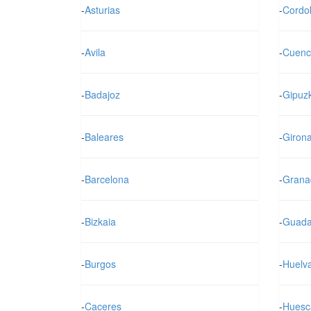
-
Asturias
-
Cordo
-
Avila
-
Cuenc
-
Badajoz
-
Gipuz
-
Baleares
-
Giron
-
Barcelona
-
Grana
-
Bizkaia
-
Guada
-
Burgos
-
Huelv
-
Caceres
-
Huesc