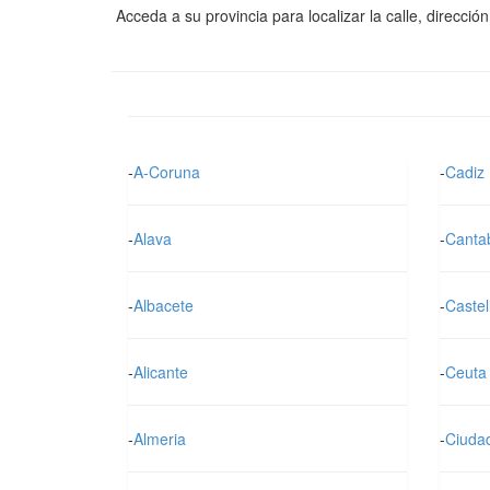
Acceda a su provincia para localizar la calle, direcci
-
A-Coruna
-
Cadiz
-
Alava
-
Canta
-
Albacete
-
Castel
-
Alicante
-
Ceuta
-
Almeria
-
Ciuda