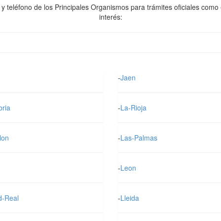
ón y teléfono de los Principales Organismos para trámites oficiales como 
interés:
-
Jaen
bria
-
La-Rioja
lon
-
Las-Palmas
-
Leon
d-Real
-
Lleida