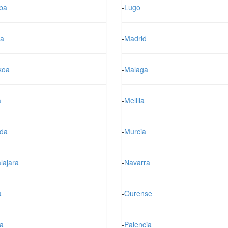
ba
-
Lugo
a
-
Madrid
koa
-
Malaga
a
-
Melilla
da
-
Murcia
lajara
-
Navarra
a
-
Ourense
a
-
Palencia