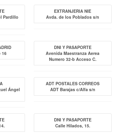
TE
EXTRANJERIA NIE
l Pardillo
Avda. de los Poblados s/n
ADRID
DNI Y PASAPORTE
e 16
Avenida Maestranza Aerea
Numero 32-b Acceso C.
DA
ADT POSTALES CORREOS
guel Ángel
ADT Barajas c/Alfa s/n
TE
DNI Y PASAPORTE
14.
Calle Hilados, 15.