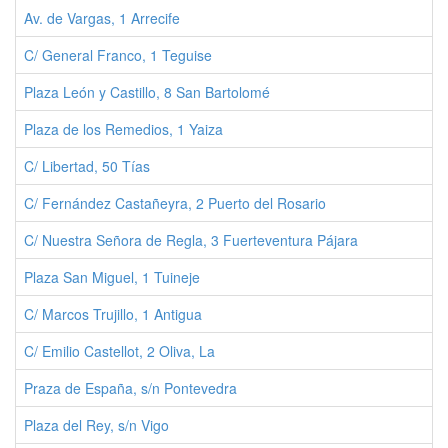
Av. de Vargas, 1 Arrecife
0
C/ General Franco, 1 Teguise
0
Plaza León y Castillo, 8 San Bartolomé
0
Plaza de los Remedios, 1 Yaiza
0
C/ Libertad, 50 Tías
0
C/ Fernández Castañeyra, 2 Puerto del Rosario
0
C/ Nuestra Señora de Regla, 3 Fuerteventura Pájara
0
Plaza San Miguel, 1 Tuineje
0
C/ Marcos Trujillo, 1 Antigua
0
C/ Emilio Castellot, 2 Oliva, La
0
Praza de España, s/n Pontevedra
0
Plaza del Rey, s/n Vigo
0