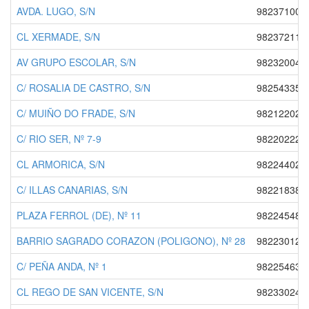
AVDA. LUGO, S/N
982371005
CL XERMADE, S/N
982372110
AV GRUPO ESCOLAR, S/N
982320040
C/ ROSALIA DE CASTRO, S/N
982543357
C/ MUIÑO DO FRADE, S/N
982122029
C/ RIO SER, Nº 7-9
982202223
CL ARMORICA, S/N
982244025
C/ ILLAS CANARIAS, S/N
982218382
PLAZA FERROL (DE), Nº 11
982245487
BARRIO SAGRADO CORAZON (POLIGONO), Nº 28
982230122
C/ PEÑA ANDA, Nº 1
982254634
CL REGO DE SAN VICENTE, S/N
982330240