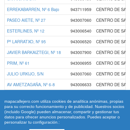
ERREKABARREN, Nº 6 Bajo
943711959
CENTRO DE SAL
PASEO AIETE, Nº 27
943007060
CENTRO DE SAL
ESTERLINES, Nº 12
943006540
CENTRO DE SAL
Pº LARRATXO, Nº 95
943006520
CENTRO DE SAL
JAVIER BARKAIZTEGI, Nº 18
943007900
CENTRO DE SAL
PRIM, Nº 61
943006955
CENTRO DE SAL
JULIO URKIJO, S/N
943007060
CENTRO DE SAL
AV AMETZAGAÑA, Nº 6-8
943006633
CENTRO DE SAL
mapacallejero.com utiliza cookies de analítica anónimas, propias
para su correcto funcionamiento y de publicidad. Nuestros socios
(incluido Google) pueden almacenar, compartir y gestionar tus
© 2026 mapacallejero.com. Mapas Ciudades del mundo.
datos para ofrecer anuncios personalizados. Puedes aceptar o
|
Aviso Legal
|
Cookies
|
Condiciones de Uso
| Contacto:
personalizar tu configuración.:
pmartindz(arroba)gmail.com