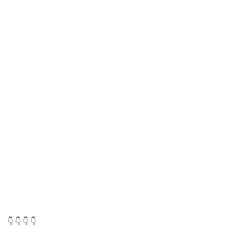
👇 👇 👇 👇