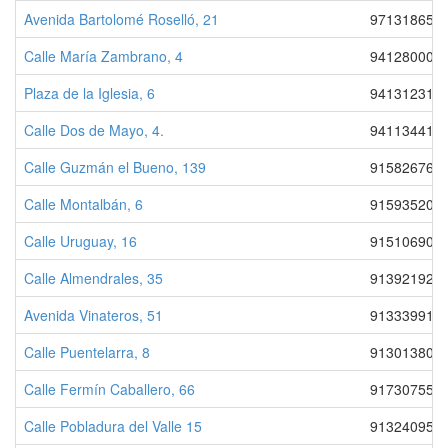
Avenida Bartolomé Roselló, 21
971318650
Calle María Zambrano, 4
941280000
Plaza de la Iglesia, 6
941312312
Calle Dos de Mayo, 4.
941134412
Calle Guzmán el Bueno, 139
915826767
Calle Montalbán, 6
915935200
Calle Uruguay, 16
915106900
Calle Almendrales, 35
913921920
Avenida Vinateros, 51
913339910
Calle Puentelarra, 8
913013800
Calle Fermín Caballero, 66
917307555
Calle Pobladura del Valle 15
913240956