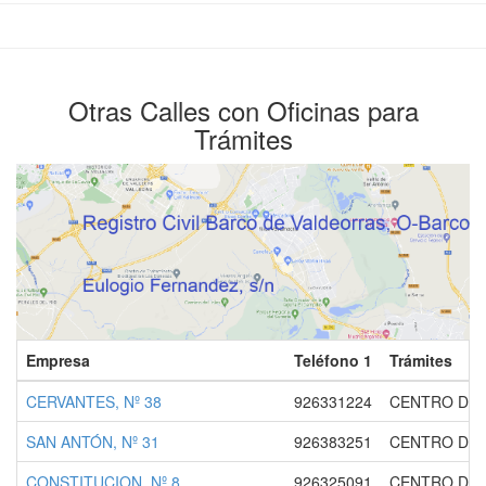
Otras Calles con Oficinas para
Trámites
Empresa
Teléfono 1
Trámites
CERVANTES, Nº 38
926331224
CENTRO DE 
SAN ANTÓN, Nº 31
926383251
CENTRO DE 
CONSTITUCION, Nº 8
926325091
CENTRO DE 