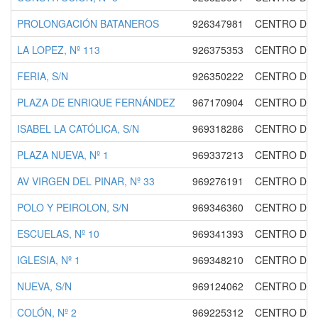
PROLONGACIÓN BATANEROS
926347981
CENTRO DE 
LA LOPEZ, Nº 113
926375353
CENTRO DE 
FERIA, S/N
926350222
CENTRO DE 
PLAZA DE ENRIQUE FERNÁNDEZ
967170904
CENTRO DE 
ISABEL LA CATÓLICA, S/N
969318286
CENTRO DE 
PLAZA NUEVA, Nº 1
969337213
CENTRO DE 
AV VIRGEN DEL PINAR, Nº 33
969276191
CENTRO DE 
POLO Y PEIROLON, S/N
969346360
CENTRO DE 
ESCUELAS, Nº 10
969341393
CENTRO DE 
IGLESIA, Nº 1
969348210
CENTRO DE 
NUEVA, S/N
969124062
CENTRO DE 
COLÓN, Nº 2
969225312
CENTRO DE 