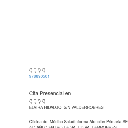
👇 👇 👇 👇
978890501
Cita Presencial en
👇 👇 👇 👇
ELVIRA HIDALGO, S/N VALDERROBRES
Oficina de: Médico SaludInforma Atención Primaria
ALCAÑIZCENTRO DE SALUD VALDERROBRES