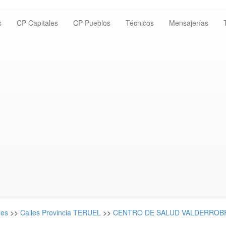
s
CP Capitales
CP Pueblos
Técnicos
Mensajerías
les
>>
Calles Provincia TERUEL
>>
CENTRO DE SALUD VALDERROBRE