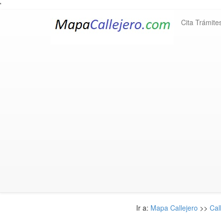
'
Cita Trámite
Ir a:
Mapa Callejero
>>
Cal