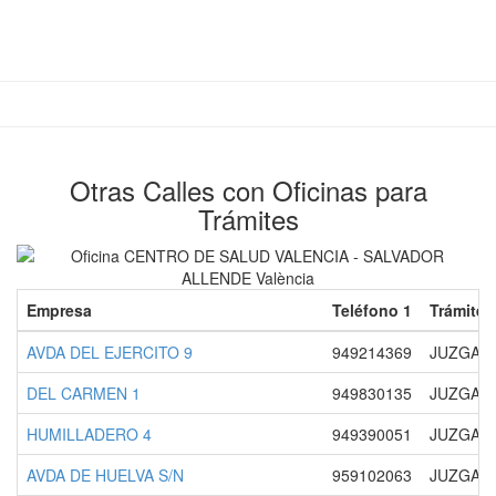
Otras Calles con Oficinas para
Trámites
Empresa
Teléfono 1
Trámites
AVDA DEL EJERCITO 9
949214369
JUZGAD
DEL CARMEN 1
949830135
JUZGADO
HUMILLADERO 4
949390051
JUZGADO
AVDA DE HUELVA S/N
959102063
JUZGADO