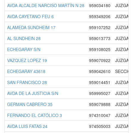
AVDA ALCALDE NARCISO MARTÍN N 28
959034180
JUZGADO
AVDA CAYETANO FEU 6
959349206
JUZGADO
ALAMEDA SUNDHEIM 17
959107252
JUZGADO
AL SUNDHEIN 28
959013773
JUZGADO
ECHEGARAY S/N
959108025
JUZGAD
VAZQUEZ LOPEZ 19
959070922
JUZGADO
ECHEGARAY 43618
959042610
SECCION
SAN FRANCISCO 28
959014451
JUZGADO
AVDA DE LA JUSTICIA S/N
959995027
JUZGADO
GERMAN CABRERO 35
959079888
JUZGADO
FERNANDO EL CATÓLICO 3
974310047
JUZGADO
AVDA LUIS FATAS 24
974505003
JUZGADO