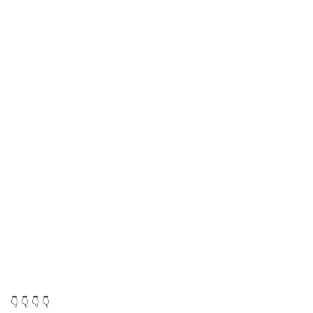
👇 👇 👇 👇