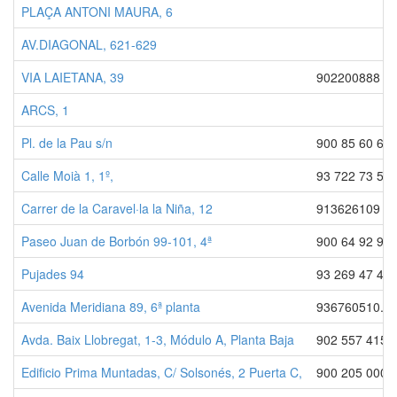
PLAÇA ANTONI MAURA, 6
AV.DIAGONAL, 621-629
VIA LAIETANA, 39
902200888
ARCS, 1
Pl. de la Pau s/n
900 85 60 60
Calle Moià 1, 1º,
93 722 73 54
Carrer de la Caravel·la la Niña, 12
913626109
Paseo Juan de Borbón 99-101, 4ª
900 64 92 92
Pujades 94
93 269 47 44
Avenida Meridiana 89, 6ª planta
936760510.
Avda. Baix Llobregat, 1-3, Módulo A, Planta Baja
902 557 415 
Edificio Prima Muntadas, C/ Solsonés, 2 Puerta C,
900 205 000