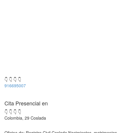
👇 👇 👇 👇
916695007
Cita Presencial en
👇 👇 👇 👇
Colombia, 29 Coslada
Oficina de: Registro Civil Coslada Nacimientos, matrimonios,