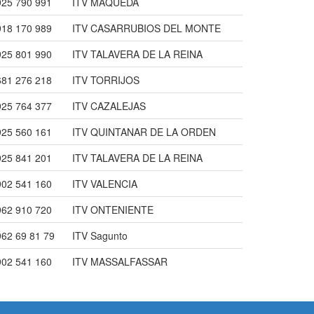
925 790 991
ITV MAQUEDA
918 170 989
ITV CASARRUBIOS DEL MONTE
925 801 990
ITV TALAVERA DE LA REINA
681 276 218
ITV TORRIJOS
925 764 377
ITV CAZALEJAS
925 560 161
ITV QUINTANAR DE LA ORDEN
925 841 201
ITV TALAVERA DE LA REINA
902 541 160
ITV VALENCIA
962 910 720
ITV ONTENIENTE
962 69 81 79
ITV Sagunto
902 541 160
ITV MASSALFASSAR