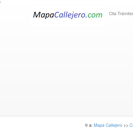
'
Cita Trámite
Ir a:
Mapa Callejero
>>
C