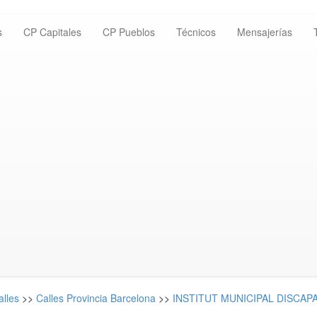
s
CP Capitales
CP Pueblos
Técnicos
Mensajerías
alles
>>
Calles Provincia Barcelona
>>
INSTITUT MUNICIPAL DISCAPAC