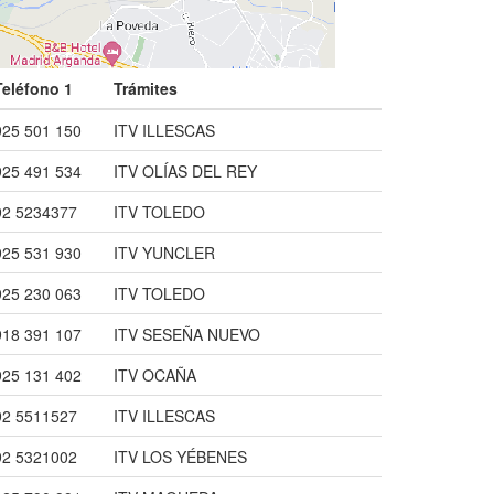
Teléfono 1
Trámites
925 501 150
ITV ILLESCAS
925 491 534
ITV OLÍAS DEL REY
92 5234377
ITV TOLEDO
925 531 930
ITV YUNCLER
925 230 063
ITV TOLEDO
918 391 107
ITV SESEÑA NUEVO
925 131 402
ITV OCAÑA
92 5511527
ITV ILLESCAS
92 5321002
ITV LOS YÉBENES