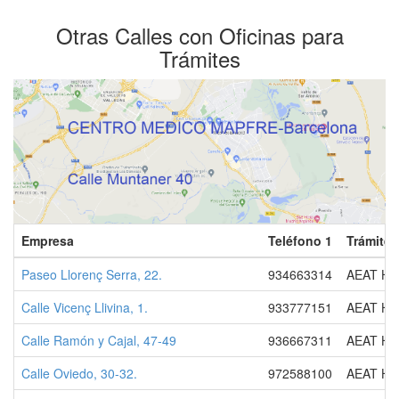
Otras Calles con Oficinas para
Trámites
Empresa
Teléfono 1
Trámites
Paseo Llorenç Serra, 22.
934663314
AEAT HA
Calle Vicenç Llivina, 1.
933777151
AEAT HA
Calle Ramón y Cajal, 47-49
936667311
AEAT HA
Calle Oviedo, 30-32.
972588100
AEAT HA