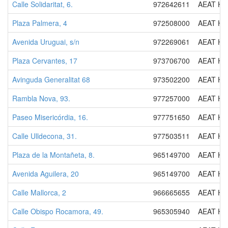
Calle Solidaritat, 6.
972642611
AEAT HA
Plaza Palmera, 4
972508000
AEAT HA
Avenida Uruguai, s/n
972269061
AEAT HA
Plaza Cervantes, 17
973706700
AEAT HA
Avinguda Generalitat 68
973502200
AEAT HA
Rambla Nova, 93.
977257000
AEAT HA
Paseo Misericórdia, 16.
977751650
AEAT HA
Calle Ulldecona, 31.
977503511
AEAT HA
Plaza de la Montañeta, 8.
965149700
AEAT HA
Avenida Aguilera, 20
965149700
AEAT HA
Calle Mallorca, 2
966665655
AEAT HA
Calle Obispo Rocamora, 49.
965305940
AEAT HA