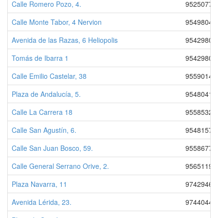
Calle Romero Pozo, 4.
95250776
Calle Monte Tabor, 4 Nervion
95498043
Avenida de las Razas, 6 Heliopolis
95429802
Tomás de Ibarra 1
95429802
Calle Emilio Castelar, 38
95590149
Plaza de Andalucía, 5.
95480417
Calle La Carrera 18
95585323
Calle San Agustín, 6.
95481576
Calle San Juan Bosco, 59.
95586776
Calle General Serrano Orive, 2.
95651192
Plaza Navarra, 11
97429460
Avenida Lérida, 23.
97440441