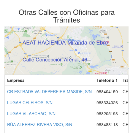
Otras Calles con Oficinas para
Trámites
Empresa
Teléfono 1
Trám
CR ESTRADA VALDEPEREIRA-MASIDE, S/N
988404150
CENT
LUGAR CELEIROS, S/N
988334026
CENT
LUGAR VILARCHAO, S/N
988205193
CENT
RÚA ALFEREZ RIVERA VISO, S/N
988483118
CENT