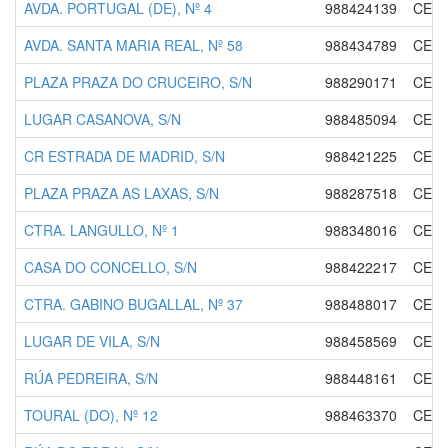
AVDA. PORTUGAL (DE), Nº 4
988424139
CENT
AVDA. SANTA MARIA REAL, Nº 58
988434789
CENT
PLAZA PRAZA DO CRUCEIRO, S/N
988290171
CENT
LUGAR CASANOVA, S/N
988485094
CENT
CR ESTRADA DE MADRID, S/N
988421225
CENT
PLAZA PRAZA AS LAXAS, S/N
988287518
CENT
CTRA. LANGULLO, Nº 1
988348016
CENT
CASA DO CONCELLO, S/N
988422217
CENT
CTRA. GABINO BUGALLAL, Nº 37
988488017
CENT
LUGAR DE VILA, S/N
988458569
CENT
RÚA PEDREIRA, S/N
988448161
CENT
TOURAL (DO), Nº 12
988463370
CENT