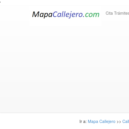
'
Cita Trámite
Ir a:
Mapa Callejero
>>
Cal