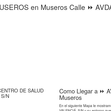
EROS en Museros Calle ⏩ AVDA
Como Llegar a ⏩ 
ia CENTRO DE SALUD
 S/N
Museros
En el siguiente Mapa le mostram
VALENCIÁ, S/N y su entorno que l