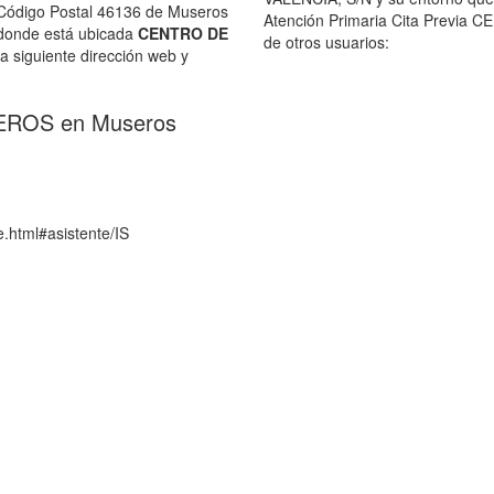
Código Postal 46136 de Museros
Atención Primaria Cita Previa
onde está ubicada
CENTRO DE
de otros usuarios:
la siguiente dirección web y
EROS en Museros
te.html#asistente/IS