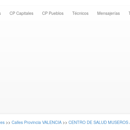
s
CP Capitales
CP Pueblos
Técnicos
Mensajerías
les
>>
Calles Provincia VALENCIA
>>
CENTRO DE SALUD MUSEROS AV