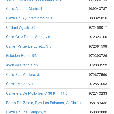
Calle Astrana Marín, 4
969240787
Plaza Del Ayuntamiento Nº 1.
969321016
C/ Sant Agustí, 23.
972486017
Calle Ortiz De La Vega, 6-8.
972320160
Carrer Verge De Loreto, 51.
972361598
Estacion Renfe S/N.
972390726
Avenida Francia nº2.
972884523
Calle Pep Ventura, 8.
972677560
Carrer Major Nº136.
972556693
Carretera De Mollo S/n C-38 Km. 11,5.
972740233
Barrio Del Zaidin, Plza Las Palomas, C/ Chile 13.
958183432
Plaza De Los Campos, 3
958808000