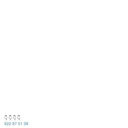
👇 👇 👇 👇
922 87 01 38