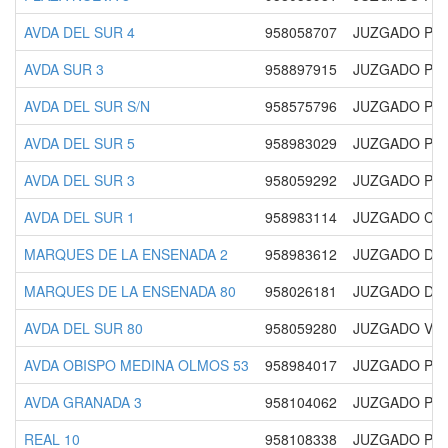
AVDA DEL SUR 4
958058707
JUZGADO PRI
AVDA SUR 3
958897915
JUZGADO PRI
AVDA DEL SUR S/N
958575796
JUZGADO PRI
AVDA DEL SUR 5
958983029
JUZGADO PRI
AVDA DEL SUR 3
958059292
JUZGADO PRI
AVDA DEL SUR 1
958983114
JUZGADO CON
MARQUES DE LA ENSENADA 2
958983612
JUZGADO DE
MARQUES DE LA ENSENADA 80
958026181
JUZGADO DE
AVDA DEL SUR 80
958059280
JUZGADO VIO
AVDA OBISPO MEDINA OLMOS 53
958984017
JUZGADO PRI
AVDA GRANADA 3
958104062
JUZGADO PRI
REAL 10
958108338
JUZGADO PRI