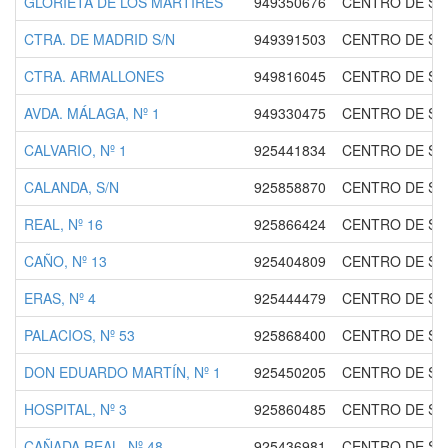
GLORIETA DE LOS MARTIRES
949350676
CENTRO DE S
CTRA. DE MADRID S/N
949391503
CENTRO DE SA
CTRA. ARMALLONES
949816045
CENTRO DE SA
AVDA. MÁLAGA, Nº 1
949330475
CENTRO DE SA
CALVARIO, Nº 1
925441834
CENTRO DE SA
CALANDA, S/N
925858870
CENTRO DE SAL
REAL, Nº 16
925866424
CENTRO DE SA
CAÑO, Nº 13
925404809
CENTRO DE SA
ERAS, Nº 4
925444479
CENTRO DE SA
PALACIOS, Nº 53
925868400
CENTRO DE S
DON EDUARDO MARTÍN, Nº 1
925450205
CENTRO DE S
HOSPITAL, Nº 3
925860485
CENTRO DE SA
CAÑADA REAL, Nº 48
925436981
CENTRO DE SA