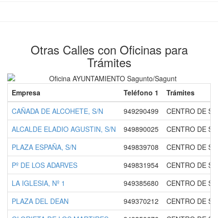
Otras Calles con Oficinas para
Trámites
Empresa
Teléfono 1
Trámites
CAÑADA DE ALCOHETE, S/N
949290499
CENTRO DE S
ALCALDE ELADIO AGUSTIN, S/N
949890025
CENTRO DE SA
PLAZA ESPAÑA, S/N
949839708
CENTRO DE S
Pº DE LOS ADARVES
949831954
CENTRO DE SA
LA IGLESIA, Nº 1
949385680
CENTRO DE S
PLAZA DEL DEAN
949370212
CENTRO DE SA